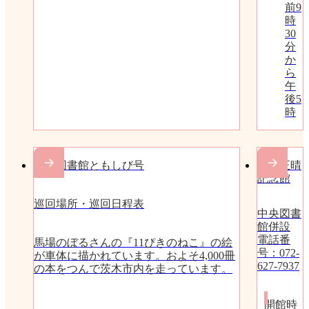
前9
時
30
分
か
ら
午
後5
時
移動図書館ともしび号
富士正晴
記念館
巡回場所・巡回日程表
中央図書
館併設
電話番
馬場のぼるさんの『11ぴきのねこ』の絵
号：072-
が車体に描かれています。およそ4,000冊
627-7937
の本をつんで茨木市内を走っています。
開館時