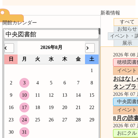
新着情報
すべて
開館カレンダー
お知らせ
イベント・
展示
2026年8月
2026 年 08
日
月
火
水
木
金
土
穂積図書
1
イベント
おはなし
2
3
4
5
6
7
8
タンプラ
2026 年 07
9
10
11
12
13
14
15
中央図書
16
17
18
19
20
21
22
イベント
8月の読
23
24
25
26
27
28
29
2026 年 07
30
31
おにクル