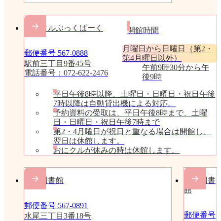
おにクルぶっくぱーく
開館時間
月曜日から日曜日（第2・
郵便番号 567-0888
第4月曜日以外）
駅前三丁目9番45号
午前9時30分から午
電話番号：072-622-2476
後9時
平日午後8時以降、土曜日・日曜日・祝日午後
7時以降は自動貸出機による対応。
予約資料の受取は、平日午後8時まで、土曜
日・日曜日・祝日午後7時まで
第2・4月曜日が祝日と重なる場合は開館し、
翌日は休館します。
おにクルが休みの時は休館します。
水尾図書館
庄栄図書
館
郵便番号 567-0891
郵便番号
水尾三丁目3番18号