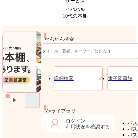
サービス
イバハル
10代の本棚
かんたん検索
詳細検索
電子図書館
Myライブラリ
ログイン
パス
利用状況を確認する
パス
パス