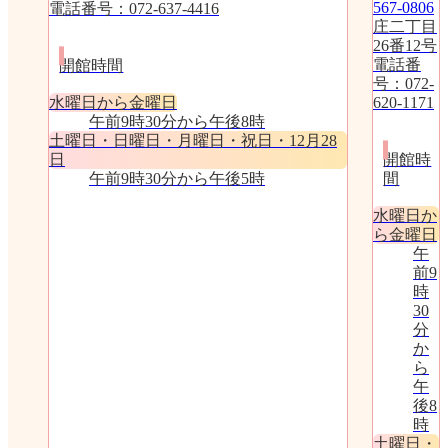
567-0806
電話番号：072-637-4416
庄二丁目
26番12号
電話番
開館時間
号：072-
水曜日から金曜日
620-1171
午前9時30分から午後8時
土曜日・日曜日・月曜日・祝日・12月28
日
開館時
午前9時30分から午後5時
間
水曜日か
ら金曜日
午
前9
時
30
分
か
ら
午
後8
時
土曜日・