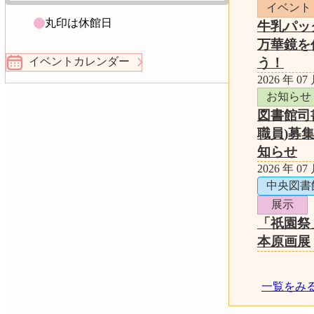
イベント
丸印は休館日
牛乳パッ
万華鏡を
う！
イベントカレンダー
2026 年 07
お知らせ
図書館司
職員)募
知らせ
2026 年 07
中央図書
展示
「祇園祭
本原画展
一覧をみ