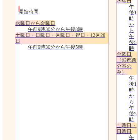
水曜日
午
開館時間
後1
時
水曜日から金曜日
か
午前9時30分から午後8時
ら
土曜日・日曜日・月曜日・祝日・12月28
午
日
後5
午前9時30分から午後5時
時
金曜日
（彩都西
分室の
み）
午
後1
時
か
ら
午
後5
時
土曜日・
日曜日
午