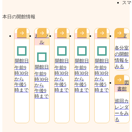
スマ
本日の開館情報
中央
おにク
水尾
庄栄
穂積
分室
ル
各分室
の開館
情報を
開館日
開館日
開館日
開館日
みる
開館日
午前9
午前9
午前9
午前9
時30分
時30分
時30分
時30分
午前9
から
から
から
から
時30分
移動図
午後5
午後5
午後5
午後5
から
書館
時まで
時まで
時まで
時まで
午後9
時まで
巡回カ
レンダ
ーをみ
る