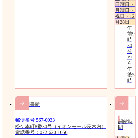
日曜日・
月曜日・
祝日・12
月28日
午
前9
時
30
分
か
ら
午
後5
時
穂積図書館
分室
郵便番号 567-0033
開館時
松ケ本町8番30号（イオンモール茨木内）
間
電話番号：072-620-1056