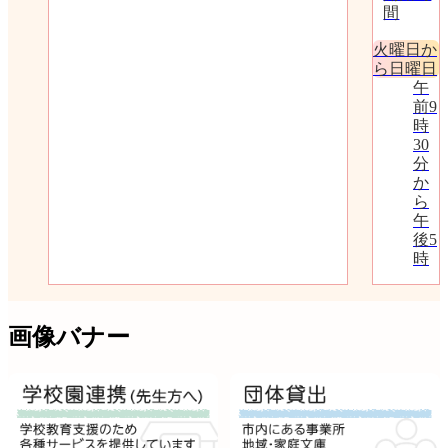
間
火曜日か
ら日曜日
午
前9
時
30
分
か
ら
午
後5
時
画像バナー