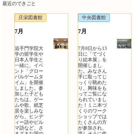
最近のできごと
庄栄図書館
中央図書館
7月
7月
追手門学院大
7月8日から13
学の留学生や
日に「てづく
日本人学生と
り絵本展」を
一緒に、イベ
開催しまし
ント「グロー
た。みなさん
バルゲームタ
手に取ってじ
イム」を開催
っくり眺めた
しました。参
り、興味をも
加した子ども
ってご覧にな
たちは、ゲー
られていまし
ムや歌、紙芝
た！ミニ本づ
居を楽しみな
くりのワーク
がら、ヒンデ
ショップでは
ィー語やビル
たくさんの方
マ語など、さ
が参加され、
まざまな国の
楽しそうに作