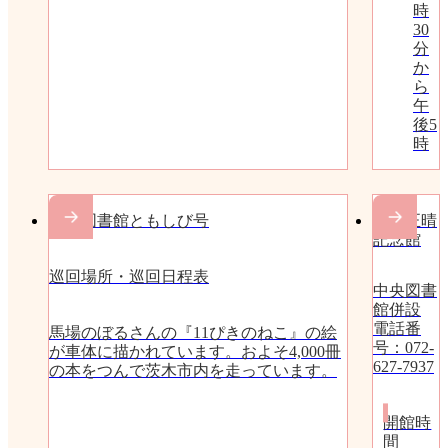
時
30
分
か
ら
午
後5
時
移動図書館ともしび号
富士正晴
記念館
巡回場所・巡回日程表
中央図書
館併設
電話番
馬場のぼるさんの『11ぴきのねこ』の絵
号：072-
が車体に描かれています。およそ4,000冊
627-7937
の本をつんで茨木市内を走っています。
開館時
間