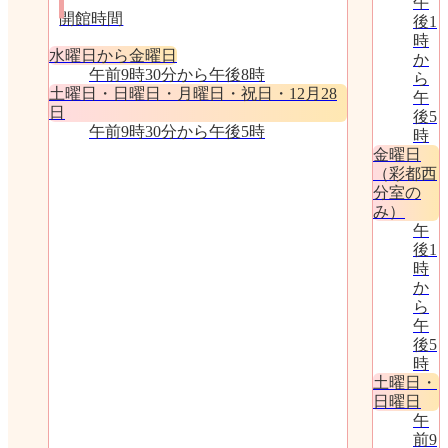
午
開館時間
後1
時
水曜日から金曜日
か
午前9時30分から午後8時
ら
土曜日・日曜日・月曜日・祝日・12月28
午
日
後5
午前9時30分から午後5時
時
金曜日
（彩都西
分室の
み）
午
後1
時
か
ら
午
後5
時
土曜日・
日曜日
午
前9