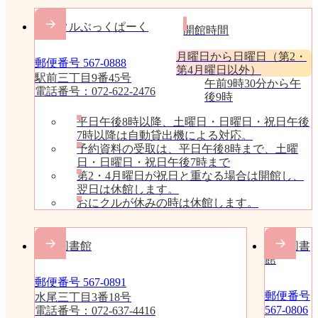
おにクルぶっくぱーく
開館時間
月曜日から日曜日（第2・
郵便番号 567-0888
第4月曜日以外）
駅前三丁目9番45号
午前9時30分から午
電話番号：072-622-2476
後9時
平日午後8時以降、土曜日・日曜日・祝日午後
7時以降は自動貸出機による対応。
予約資料の受取は、平日午後8時まで、土曜
日・日曜日・祝日午後7時まで
第2・4月曜日が祝日と重なる場合は開館し、
翌日は休館します。
おにクルが休みの時は休館します。
水尾図書館
庄栄図書
館
郵便番号 567-0891
郵便番号
水尾三丁目3番18号
567-0806
電話番号：072-637-4416