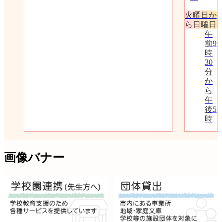
火曜日か
ら日曜日
午
前9
時
30
分
か
ら
午
後5
時
画像バナー