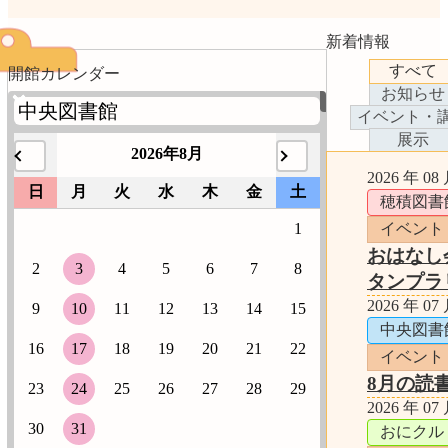
新着情報
すべて
開館カレンダー
お知らせ
イベント・
展示
2026年8月
2026 年 08
日
月
火
水
木
金
土
穂積図書
1
イベント
おはなし
2
3
4
5
6
7
8
タンプラ
2026 年 07
9
10
11
12
13
14
15
中央図書
16
17
18
19
20
21
22
イベント
8月の読
23
24
25
26
27
28
29
2026 年 07
30
31
おにクル