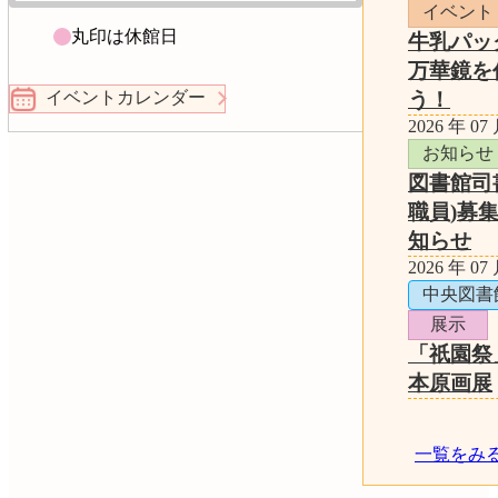
イベント
丸印は休館日
牛乳パッ
万華鏡を
う！
イベントカレンダー
2026 年 07
お知らせ
図書館司
職員)募
知らせ
2026 年 07
中央図書
展示
「祇園祭
本原画展
一覧をみ