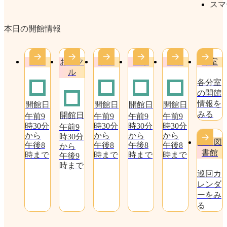
スマ
本日の開館情報
中央
おにク
水尾
庄栄
穂積
分室
ル
各分室
の開館
情報を
開館日
開館日
開館日
開館日
みる
開館日
午前9
午前9
午前9
午前9
時30分
時30分
時30分
時30分
午前9
から
から
から
から
時30分
移動図
午後8
午後8
午後8
午後8
から
書館
時まで
時まで
時まで
時まで
午後9
時まで
巡回カ
レンダ
ーをみ
る