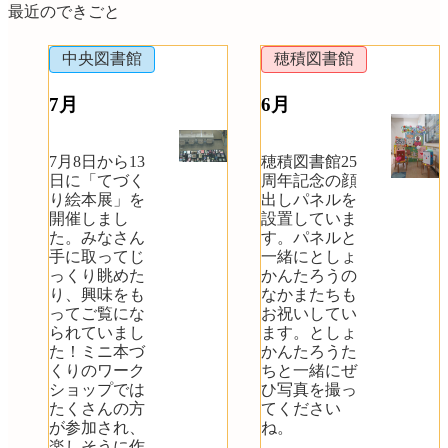
最近のできごと
中央図書館
穂積図書館
7月
6月
7月8日から13
穂積図書館25
日に「てづく
周年記念の顔
り絵本展」を
出しパネルを
開催しまし
設置していま
た。みなさん
す。パネルと
手に取ってじ
一緒にとしょ
っくり眺めた
かんたろうの
り、興味をも
なかまたちも
ってご覧にな
お祝いしてい
られていまし
ます。としょ
た！ミニ本づ
かんたろうた
くりのワーク
ちと一緒にぜ
ショップでは
ひ写真を撮っ
たくさんの方
てください
が参加され、
ね。
楽しそうに作