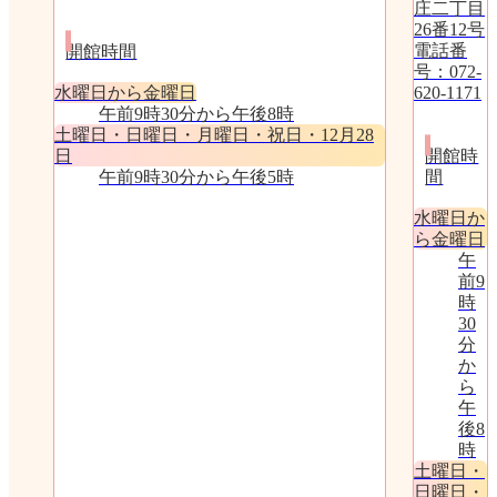
庄二丁目
26番12号
電話番
開館時間
号：072-
水曜日から金曜日
620-1171
午前9時30分から午後8時
土曜日・日曜日・月曜日・祝日・12月28
日
開館時
午前9時30分から午後5時
間
水曜日か
ら金曜日
午
前9
時
30
分
か
ら
午
後8
時
土曜日・
日曜日・