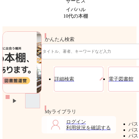
サービス
イバハル
10代の本棚
かんたん検索
詳細検索
電子図書館
Myライブラリ
ログイン
パス
利用状況を確認する
パス
パス