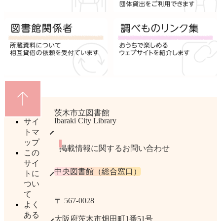
茨木市立図書館
Ibaraki City Library
サイ
トマ
ップ
掲載情報に関するお問い合わせ
この
サイ
中央図書館（総合窓口）
トに
つい
て
〒 567​-​0028
よく
ある
大阪府茨木市畑田町1番51号