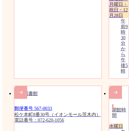
月曜日・
祝日・12
月28日
午
前9
時
30
分
か
ら
午
後5
時
穂積図書館
分室
郵便番号 567-0033
開館時
松ケ本町8番30号（イオンモール茨木内）
間
電話番号：072-620-1056
水曜日