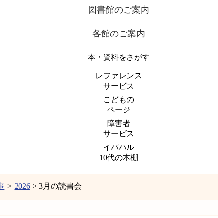
図書館のご案内
各館のご案内
本・資料をさがす
レファレンス
サービス
こどもの
ページ
障害者
サービス
イバハル
10代の本棚
事
>
2026
> 3月の読書会