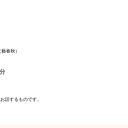
文藝春秋）
0分
てお話するものです。