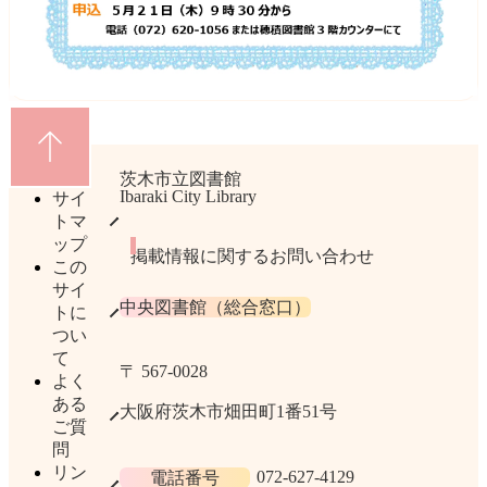
茨木市立図書館
Ibaraki City Library
サイ
トマ
ップ
掲載情報に関するお問い合わせ
この
サイ
中央図書館（総合窓口）
トに
つい
て
〒 567​-​0028
よく
ある
大阪府茨木市畑田町1番51号
ご質
問
リン
072-627-4129
電話番号