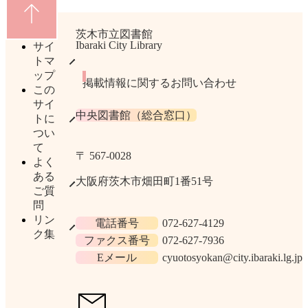
茨木市立図書館
Ibaraki City Library
サイ
トマ
ップ
掲載情報に関するお問い合わせ
この
サイ
中央図書館（総合窓口）
トに
つい
て
〒 567​-​0028
よく
ある
大阪府茨木市畑田町1番51号
ご質
問
リン
072-627-4129
電話番号
ク集
072-627-7936
ファクス番号
cyuotosyokan@city.ibaraki.lg.jp
Eメール