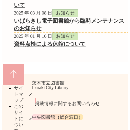
いて
2025 年 03 月 08 日
お知らせ
いばらきし電子図書館から臨時メンテナンス
のお知らせ
2025 年 01 月 16 日
お知らせ
資料点検による休館について
茨木市立図書館
Ibaraki City Library
サイ
トマ
ップ
掲載情報に関するお問い合わせ
この
サイ
中央図書館（総合窓口）
トに
つい