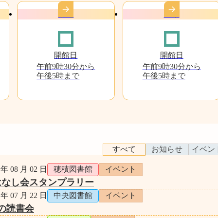
水尾
庄栄
開館日
開館日
午前9時30分から
午前9時30分から
午後5時まで
午後5時まで
すべて
お知らせ
イベン
 年 08 月 02 日
穂積図書館
イベント
はなし会スタンプラリー
 年 07 月 22 日
中央図書館
イベント
の読書会