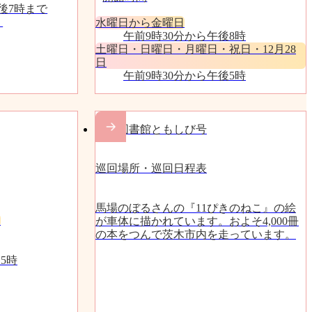
後7時まで
。
水曜日から金曜日
午前9時30分から午後8時
土曜日・日曜日・月曜日・祝日・12月28
日
午前9時30分から午後5時
移動図書館ともしび号
巡回場所・巡回日程表
馬場のぼるさんの『11ぴきのねこ』の絵
）
が車体に描かれています。およそ4,000冊
の本をつんで茨木市内を走っています。
5時