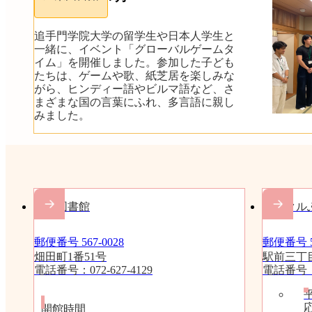
追手門学院大学の留学生や日本人学生と
一緒に、イベント「グローバルゲームタ
イム」を開催しました。参加した子ども
たちは、ゲームや歌、紙芝居を楽しみな
がら、ヒンディー語やビルマ語など、さ
まざまな国の言葉にふれ、多言語に親し
みました。
中央図書館
おにクル
郵便番号 567-0028
郵便番号 56
畑田町1番51号
駅前三丁目
電話番号：072-627-4129
電話番号：07
開館時間