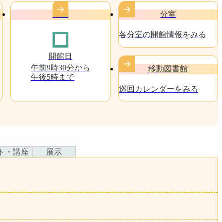
穂積
分室
各分室の開館情報をみる
開館日
午前9時30分から
移動図書館
午後5時まで
巡回カレンダーをみる
ト・講座
展示