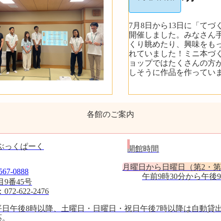
7月8日から13日に「て
開催しました。みなさん
くり眺めたり、興味をも
れていました！ミニ本づ
ョップではたくさんの方
しそうに作品を作ってい
各館のご案内
ぶっくぱーく
開館時間
月曜日から日曜日（第2・第
7-0888
午前9時30分から午後
9番45号
2-622-2476
平日午後8時以降、土曜日・日曜日・祝日午後7時以降は自動貸
応。