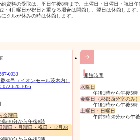
予約資料の受取は、平日午後8時まで、土曜日・日曜日・祝日午
第2・4月曜日が祝日と重なる場合は開館し、翌日は休館します
おにクルが休みの時は休館します。
館
分室
7-0033
開館時間
8番30号（イオンモール茨木内）
2-620-1056
水曜日
午後1時から午後5時
金曜日（彩都西分室のみ
間
午後1時から午後5時
土曜日・日曜日
ら金曜日
午前9時30分から午後
9時30分から午後8時
日曜日・月曜日・祝日・12月28
9時30分から午後5時