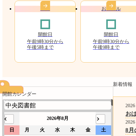
中央
おにクル
開館日
開館日
午前9時30分から
午前9時30分から
午後5時まで
午後9時まで
新着情報
開館カレンダー
2026
お
2026年8月
2026
8月
日
月
火
水
木
金
土