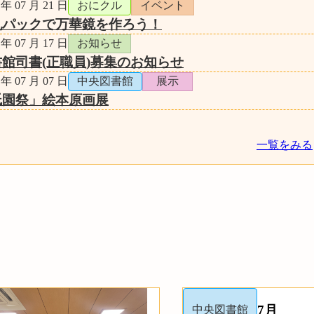
 年 07 月 21 日
おにクル
イベント
乳パックで万華鏡を作ろう！
 年 07 月 17 日
お知らせ
館司書(正職員)募集のお知らせ
 年 07 月 07 日
中央図書館
展示
祇園祭」絵本原画展
一覧をみる
7月
中央図書館