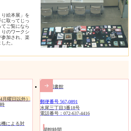
づくり絵本展」を
手に取ってじっ
ってご覧になら
くりのワークシ
が参加され、楽
ました。
水尾図書館
4月曜日以外）
郵便番号 567-0891
9時
水尾三丁目3番18号
電話番号：072-637-4416
出機による対
開館時間